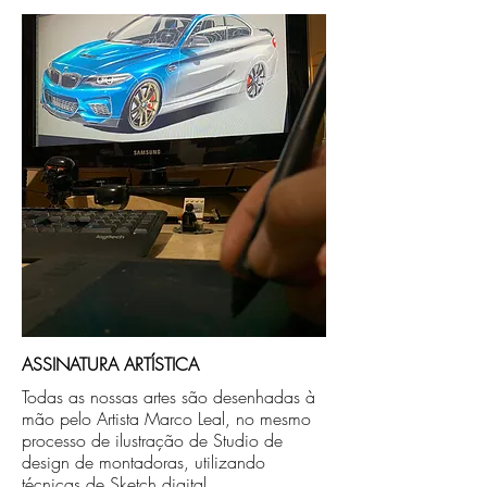
Após a produçao, seguimos com o envio
no endereço que nos for informado na
compra ou disponibilizaremos para retirada
caso seja sua opção de compra.
ASSINATURA ARTÍSTICA
Todas as nossas artes são desenhadas à
mão pelo Artista Marco Leal, no mesmo
processo de ilustração de Studio de
design de montadoras, utilizando
técnicas de Sketch digital.