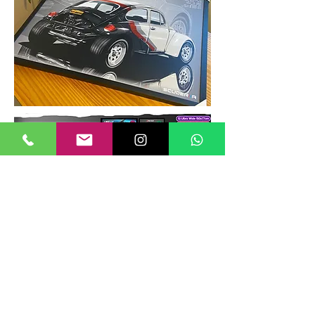
TAMANHOS DE QUADROS
Nossos quadros possuem até 6
tamanhos padrões, que foram definidos