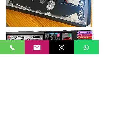
TAMANHOS DE QUADROS
Nossos quadros possuem até 6
tamanhos padrões, que foram definidos
para permitir diversos tipos de
composições de layout no estilo
GALERIIA.