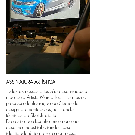
caso seja sua opção de compra.
ASSINATURA ARTÍSTICA
Todas as nossas artes são desenhadas à
mão pelo Artista Marco Leal, no mesmo
processo de ilustração de Studio de
design de montadoras, utilizando
técnicas de Sketch digital.
Este estilo de desenho une a arte ao
desenho industrial criando nossa
identidade única e se tornou nossa