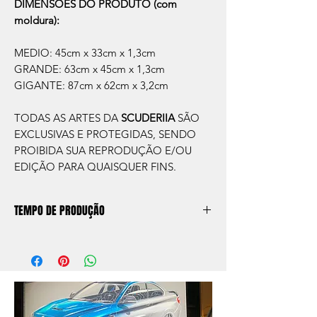
DIMENSÕES DO PRODUTO (com
moldura):
MEDIO: 45cm x 33cm x 1,3cm
GRANDE: 63cm x 45cm x 1,3cm
GIGANTE: 87cm x 62cm x 3,2cm
TODAS AS ARTES DA
SCUDERIIA
SÃO
EXCLUSIVAS E PROTEGIDAS, SENDO
PROIBIDA SUA REPRODUÇÃO E/OU
EDIÇÃO PARA QUAISQUER FINS.
TEMPO DE PRODUÇÃO
O prazo de produção do quadro é de
aprox. 5 dias úteis, após a confirmação de
compra.
Após a produçao, seguimos com o envio
no endereço que nos for informado na
compra ou disponibilizaremos para retirada