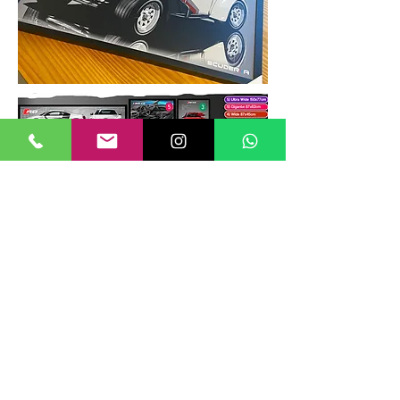
TAMANHOS DE QUADROS
Nossos quadros possuem até 6
tamanhos padrões, que foram definidos
para permitir diversos tipos de
composições de layout no estilo
GALERIIA.