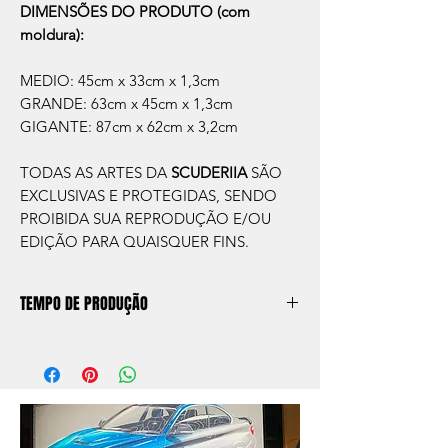
DIMENSÕES DO PRODUTO (com
moldura):
MEDIO: 45cm x 33cm x 1,3cm
GRANDE: 63cm x 45cm x 1,3cm
GIGANTE: 87cm x 62cm x 3,2cm
TODAS AS ARTES DA
SCUDERIIA
SÃO
EXCLUSIVAS E PROTEGIDAS, SENDO
PROIBIDA SUA REPRODUÇÃO E/OU
EDIÇÃO PARA QUAISQUER FINS.
TEMPO DE PRODUÇÃO
O prazo de produção do quadro é de
aprox. 5 dias úteis, após a confirmação de
compra.
Após a produçao, seguimos com o envio
no endereço que nos for informado na
compra ou disponibilizaremos para retirada