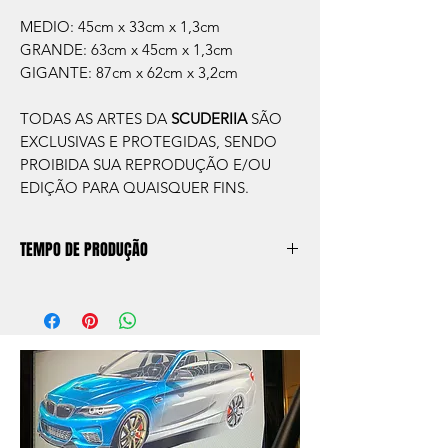
MEDIO: 45cm x 33cm x 1,3cm
GRANDE: 63cm x 45cm x 1,3cm
GIGANTE: 87cm x 62cm x 3,2cm
TODAS AS ARTES DA
SCUDERIIA
SÃO
EXCLUSIVAS E PROTEGIDAS, SENDO
PROIBIDA SUA REPRODUÇÃO E/OU
EDIÇÃO PARA QUAISQUER FINS.
TEMPO DE PRODUÇÃO
O prazo de produção do quadro é de
aprox. 5 dias úteis, após a confirmação de
compra.
Após a produçao, seguimos com o envio
no endereço que nos for informado na
compra ou disponibilizaremos para retirada
caso seja sua opção de compra.