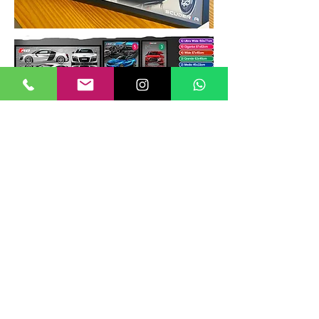
TAMANHOS DE QUADROS
Nossos quadros possuem até 6
tamanhos padrões, que foram definidos
para permitir diversos tipos de
composições de layout no estilo
GALERIIA.
Dica: ao escolher montar uma GALERIIA