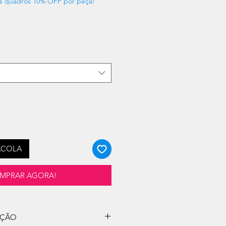
s quadros 10% OFF por peça!
ACOLA
MPRAR AGORA!
UÇÃO