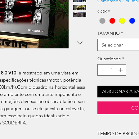
Comprando 2 ou mai
COR
*
TAMANHO
*
Selecionar
Quantidade
*
8.0 V10
é mostrado em uma vista em
specificações técnicas (motor, potência,
100km/h).Com o quadro na horizontal essa
ADICIONAR À S
r o ambiente com uma arte imponente e
r emoções diversas ao observá-la.Se o seu
CO
a garagem, ou se ele já está ou esteve lá,
com esse belo quadro idealizado e
a SCUDERIIA.
TEMPO DE PROD