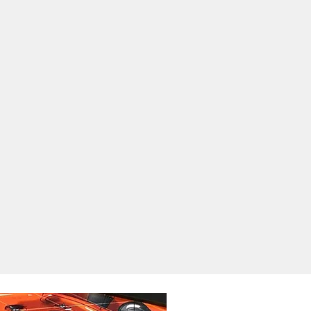
 do quadro é de aprox. 5 dias
mação de compra.
eguimos com o envio no endereço
o na compra ou disponibilizaremos
eja sua opção de compra.