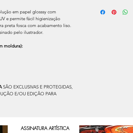
O prazo de produção
olução em papel glosssy com
úteis, após a confir
Após a produçao, s
V e permite fácil higienização
que nos for informad
a preta fosca com acabamento liso.
para retirada caso s
sinado pelo ilustrador.
 moldura):
IA
SÃO EXCLUSIVAS E PROTEGIDAS,
DUÇÃO E/OU EDIÇÃO PARA
ASSINATURA ARTÍSTICA