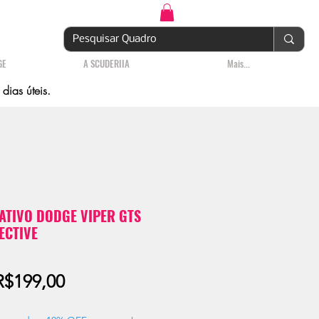
Login | Cadastre-se
GE
A SCUDERIIA
Mais...
ias úteis.
TIVO DODGE VIPER GTS
ECTIVE
Preço
R$199,00
promocional