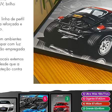
V, brilho
linha de perfil
a reforçada e
o.
em ambientes
cupar com luz
essão empregada
cais externos
desde que a
oteção contra