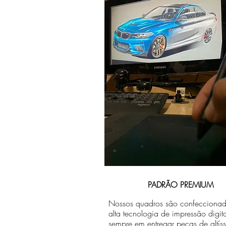
PADRÃO PREMIUM
Nossos quadros são confecciona
alta tecnologia de impressão digit
sempre em entregar peças de altís