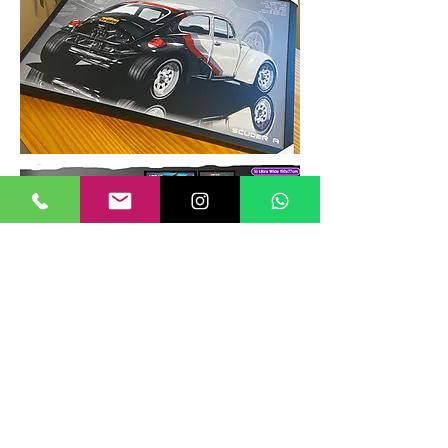
TAMANHOS DE QUADROS
Nossos quadros possuem até 6
tamanhos padrões, que foram definidos