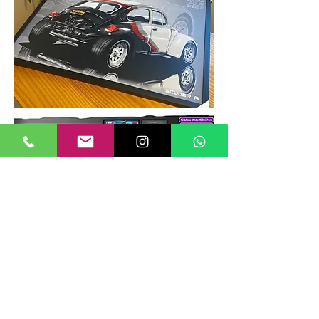
TAMANHOS DE QUADROS
Nossos quadros possuem até 6
tamanhos padrões, que foram definidos