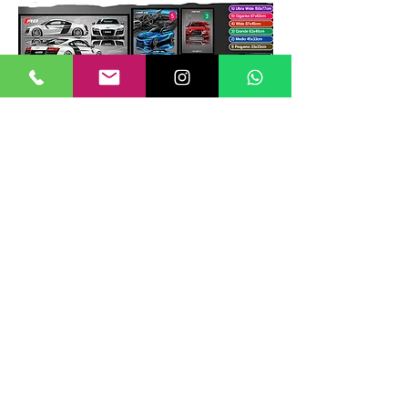
TAMANHOS DE QUADROS
Nossos quadros possuem até 6
tamanhos padrões, que foram definidos
para permitir diversos tipos de
composições de layout no estilo
GALERIIA.
Dica: ao escolher montar uma GALERIIA
como no exemplo ao lado, considere
misturar tamanhos e orientações (vertical
e horizontal) além de estilos de arte e