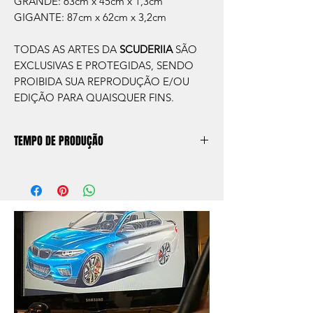
GRANDE: 63cm x 45cm x 1,3cm
GIGANTE: 87cm x 62cm x 3,2cm
TODAS AS ARTES DA
SCUDERIIA
SÃO
EXCLUSIVAS E PROTEGIDAS, SENDO
PROIBIDA SUA REPRODUÇÃO E/OU
EDIÇÃO PARA QUAISQUER FINS.
TEMPO DE PRODUÇÃO
O prazo de produção do quadro é de
aprox. 5 dias úteis, após a confirmação de
compra.
Após a produçao, seguimos com o envio
no endereço que nos for informado na
compra ou disponibilizaremos para retirada
caso seja sua opção de compra.