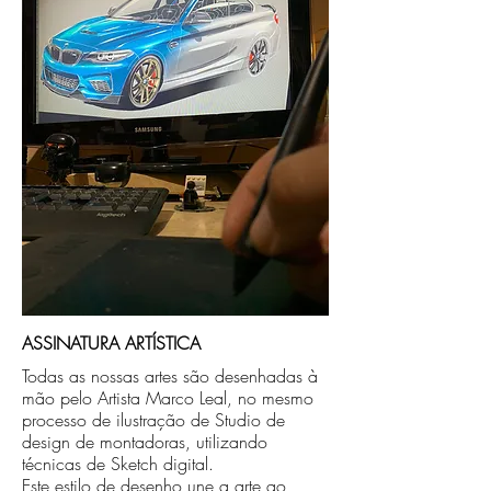
no endereço que nos for informado na
compra ou disponibilizaremos para retirada
caso seja sua opção de compra.
ASSINATURA ARTÍSTICA
Todas as nossas artes são desenhadas à
mão pelo Artista Marco Leal, no mesmo
processo de ilustração de Studio de
design de montadoras, utilizando
técnicas de Sketch digital.
Este estilo de desenho une a arte ao