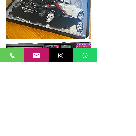
TAMANHOS DE QUADROS
Nossos quadros possuem até 6
tamanhos padrões, que foram definidos
para permitir diversos tipos de