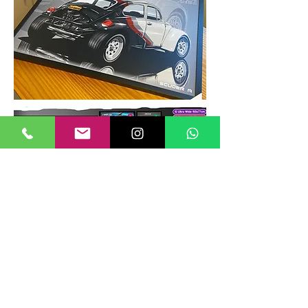
TAMANHOS DE QUADROS
Nossos quadros possuem até 6
tamanhos padrões, que foram definidos