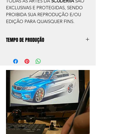
TODAS AS ARTES DA
SCUDERIIA
SÃO
EXCLUSIVAS E PROTEGIDAS, SENDO
PROIBIDA SUA REPRODUÇÃO E/OU
EDIÇÃO PARA QUAISQUER FINS.
TEMPO DE PRODUÇÃO
O prazo de produção do quadro é de
aprox. 5 dias úteis, após a confirmação de
compra.
Após a produçao, seguimos com o envio
no endereço que nos for informado na
compra ou disponibilizaremos para retirada
caso seja sua opção de compra.