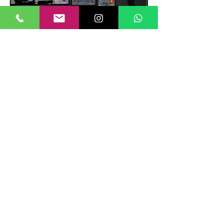
TAMANHOS DE QUADROS
Nossos quadros possuem até 6
tamanhos padrões, que foram definidos
para permitir diversos tipos de
composições de layout no estilo
GALERIIA.
Dica: ao escolher montar uma GALERIIA
como no exemplo ao lado, considere
misturar tamanhos e orientações (vertical
e horizontal) além de estilos de arte e
cores diferentes, dessa forma cria-se um
mosaico de vários estilos diferentes que
prenderão a atenção do espectador por