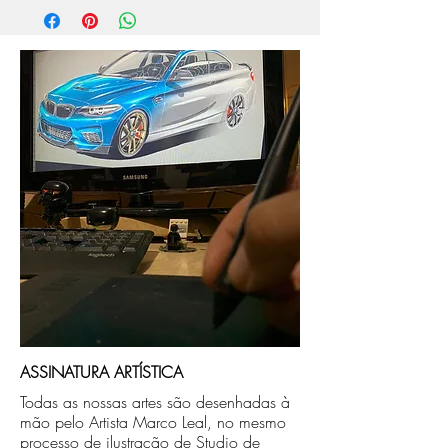
aprox. 5 dias úteis, após a confirmação de
compra.
Após a produçao, seguimos com o envio
no endereço que nos for informado na
compra ou disponibilizaremos para retirada
caso seja sua opção de compra.
ASSINATURA ARTÍSTICA
Todas as nossas artes são desenhadas à
mão pelo Artista Marco Leal, no mesmo
processo de ilustração de Studio de