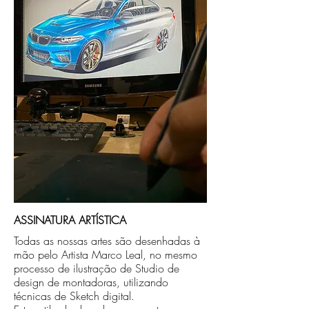
Antes de produzirmos o quadro, a arte será
enviada para sua aprovaçao no número de
celular que nos for informado na compra.
Após aprovada a arte, seguimos com a
produção do quadro físico e efetuamos o
envio no endereço que nos for informado
na compra.
* Para as regiões Norte, Nordeste e os
estados de Mato Grosso e Mato Grosso do
Sul, o prazo de entrega ainda pode se
estender em aprox. 5 dias em função de
transporte.
ASSINATURA ARTÍSTICA
Todas as nossas artes são desenhadas à
mão pelo Artista Marco Leal, no mesmo
processo de ilustração de Studio de
design de montadoras, utilizando
técnicas de Sketch digital.