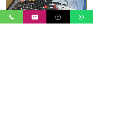
TAMANHOS DE QUADROS
Nossos quadros possuem até 6
tamanhos padrões, que foram definidos
para permitir diversos tipos de