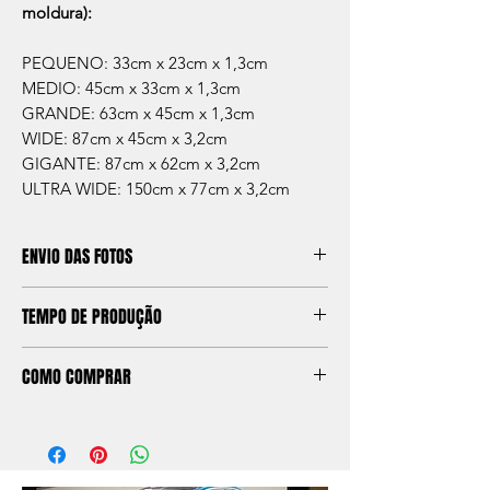
moldura):
PEQUENO: 33cm x 23cm x 1,3cm
MEDIO: 45cm x 33cm x 1,3cm
GRANDE: 63cm x 45cm x 1,3cm
WIDE: 87cm x 45cm x 3,2cm
GIGANTE: 87cm x 62cm x 3,2cm
ULTRA WIDE: 150cm x 77cm x 3,2cm
ENVIO DAS FOTOS
O comprador fica responsável pelo envio
TEMPO DE PRODUÇÃO
das fotos do veículo a ser desenhado após a
confirmação do pagamento.
Agora o prazo para entrega do seu quadro
As fotos deverão ser enviadas para o email
COMO COMPRAR
pode ser escolhido nas opções de compra,
contato@scuderiia.com.br
temos 3 opções:
Caso tenha alguma dúvida em como
PADRÃO: 50 - 60 dias*
comprar seu quadro personalizado, clique
ASPIRADO: 30 - 45 dias*
aqui
TURBO: 15 - 20 dias*