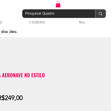
Login | Cadastre-se
GE
A SCUDERIIA
Mais...
ias úteis.
 AERONAVE NO ESTILO
Preço
R$249,00
promocional