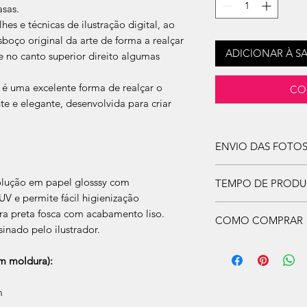
asas.
es e técnicas de ilustração digital, ao
sboço original da arte de forma a realçar
ADICIONAR À S
 e no canto superior direito algumas
 é uma excelente forma de realçar o
CO
 e elegante, desenvolvida para criar
ENVIO DAS FOTO
O comprador fica res
olução em papel glosssy com
TEMPO DE PROD
veículo a ser desenh
V e permite fácil higienização
pagamento.
Agora o prazo para 
a preta fosca com acabamento liso.
As fotos deverão ser 
COMO COMPRAR
escolhido nas opçõe
contato@scuderiia.c
sinado pelo ilustrador.
PADRÃO: 50 - 60 
Caso tenha alguma 
ASPIRADO: 30 - 45
quadro personalizado
 moldura):
TURBO: 15 - 20 di
Antes de produzirmos
m
para sua aprovaçao n