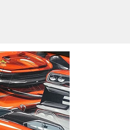
.
e, seguimos com a produção do
uamos o envio no endereço que nos
pra.
rte, Nordeste e os estados de Mato
 do Sul, o prazo de entrega ainda
 aprox. 5 dias em função de