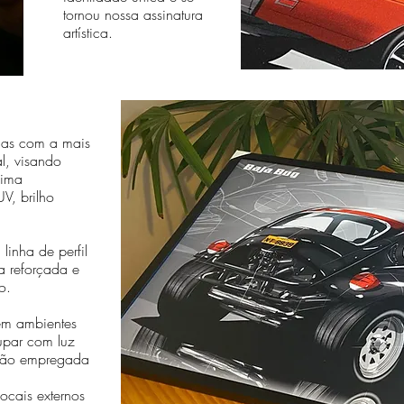
tornou nossa assinatura
artística.
das com a mais
al, visando
sima
V, brilho
linha de perfil
a reforçada e
o.
em ambientes
cupar com luz
essão empregada
cais externos