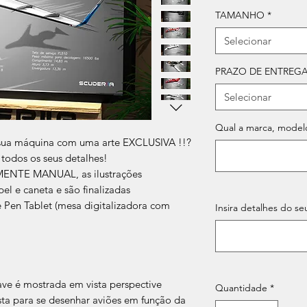
TAMANHO
*
Selecionar
PRAZO DE ENTREG
Selecionar
Qual a marca, model
sua máquina com uma arte EXCLUSIVA !!?
todos os seus detalhes!
LMENTE MANUAL, as ilustrações
el e caneta e são finalizadas
 Pen Tablet (mesa digitalizadora com
Insira detalhes do se
ve é mostrada em vista perspective
Quantidade
*
sta para se desenhar aviões em função da