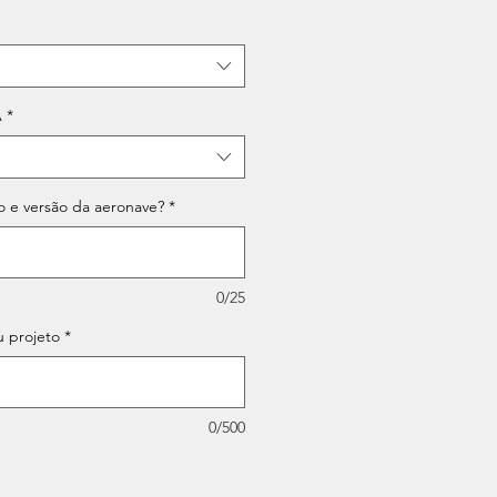
A
*
o e versão da aeronave?
*
0/25
u projeto
*
0/500