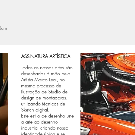
informado na compra
Após aprovada a art
quadro físico e efet
for informado na com
* Para as regiões No
,2cm
Grosso e Mato Grosso
pode se estender em
transporte.
ASSINATURA ARTÍSTICA
Todas as nossas artes são
desenhadas à mão pelo
Artista Marco Leal, no
mesmo processo de
ilustração de Studio de
design de montadoras,
utilizando técnicas de
Sketch digital.
Este estilo de desenho une
a arte ao desenho
industrial criando nossa
identidade única e se