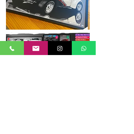
TAMANHOS DE QUADROS
Nossos quadros possuem até 6
tamanhos padrões, que foram definidos
para permitir diversos tipos de
composições de layout no estilo