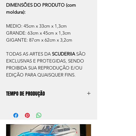
DIMENSÕES DO PRODUTO (com
moldura):
MEDIO: 45cm x 33cm x 1,3cm
GRANDE: 63cm x 45cm x 1,3cm
GIGANTE: 87cm x 62cm x 3,2cm
TODAS AS ARTES DA
SCUDERIIA
SÃO
EXCLUSIVAS E PROTEGIDAS, SENDO
PROIBIDA SUA REPRODUÇÃO E/OU
EDIÇÃO PARA QUAISQUER FINS.
TEMPO DE PRODUÇÃO
O prazo de produção do quadro é de
aprox. 5 dias úteis, após a confirmação de
compra.
Após a produçao, seguimos com o envio
no endereço que nos for informado na