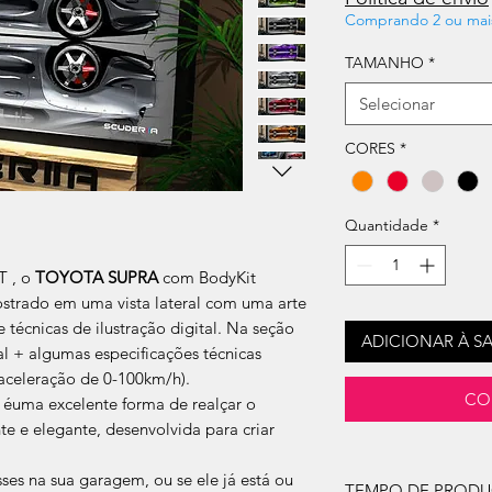
Comprando 2 ou mai
TAMANHO
*
Selecionar
CORES
*
Quantidade
*
T , o
TOYOTA SUPRA
com BodyKit
strado em uma vista lateral com uma arte
 técnicas de ilustração digital. Na seção
ADICIONAR À S
ipal + algumas especificações técnicas
 aceleração de 0-100km/h).
CO
 éuma excelente forma de realçar o
 e elegante, desenvolvida para criar
ses na sua garagem, ou se ele já está ou
TEMPO DE PROD