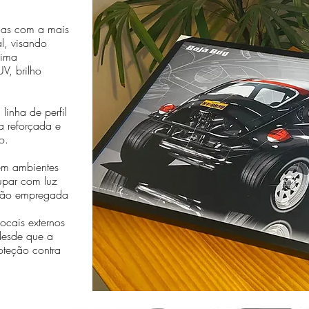
das com a mais
al, visando
sima
V, brilho
linha de perfil
a reforçada e
o.
em ambientes
cupar com luz
essão empregada
cais externos
desde que a
oteção contra