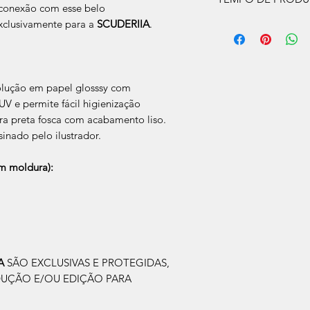
a conexão com esse belo
clusivamente para a
SCUDERIIA
.
O prazo de produção
úteis, após a confir
Após a produçao, s
que nos for informad
para retirada caso s
olução em papel glosssy com
V e permite fácil higienização
a preta fosca com acabamento liso.
sinado pelo ilustrador.
 moldura):
IA
SÃO EXCLUSIVAS E PROTEGIDAS,
DUÇÃO E/OU EDIÇÃO PARA