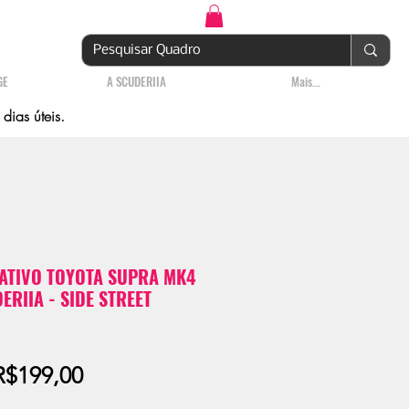
Login | Cadastre-se
GE
A SCUDERIIA
Mais...
ias úteis.
TIVO TOYOTA SUPRA MK4
ERIIA - SIDE STREET
Preço
R$199,00
promocional