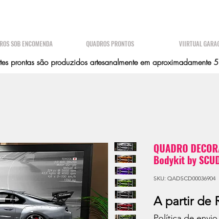
ROS SOB ENCOMENDA
QUADROS PRONTOS
VIIRTUAL GARA
es prontas são produzidos artesanalmente em aproximadamente 5 d
QUADRO DECORA
Bodykit by SCUD
SKU: QADSCD00036904
A partir de
Política de envio