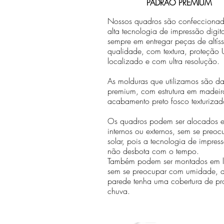
PADRÃO PREMIUM
Nossos quadros são confecciona
alta tecnologia de impressão digit
sempre em entregar peças de altís
qualidade, com textura, proteção U
localizado e com ultra resolução.
As molduras que utilizamos são da 
premium, com estrutura em madeir
acabamento preto fosco texturizad
Os quadros podem ser alocados 
internos ou externos, sem se preo
solar, pois a tecnologia de impr
não desbota com o tempo.
Também podem ser montados em lo
sem se preocupar com umidade, 
parede tenha uma cobertura de pr
chuva.