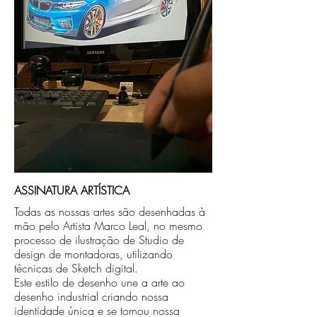
caso seja sua opção de compra.
ASSINATURA ARTÍSTICA
Todas as nossas artes são desenhadas à
mão pelo Artista Marco Leal, no mesmo
processo de ilustração de Studio de
design de montadoras, utilizando
técnicas de Sketch digital.
Este estilo de desenho une a arte ao
desenho industrial criando nossa
identidade única e se tornou nossa