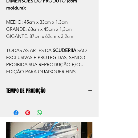
DIMENSÕES DO PRODUTO (com
moldura):
MEDIO: 45cm x 33cm x 1,3cm
GRANDE: 63cm x 45cm x 1,3cm
GIGANTE: 87cm x 62cm x 3,2cm
TODAS AS ARTES DA
SCUDERIIA
SÃO
EXCLUSIVAS E PROTEGIDAS, SENDO
PROIBIDA SUA REPRODUÇÃO E/OU
EDIÇÃO PARA QUAISQUER FINS.
TEMPO DE PRODUÇÃO
O prazo de produção do quadro é de
aprox. 5 dias úteis, após a confirmação de
compra.
Após a produçao, seguimos com o envio
no endereço que nos for informado na
compra ou disponibilizaremos para retirada