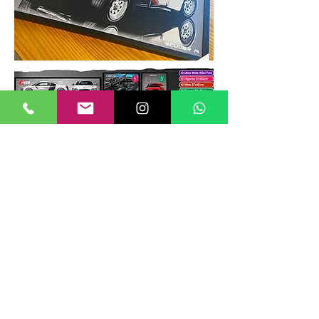
TAMANHOS DE QUADROS
Nossos quadros possuem até 6
tamanhos padrões, que foram definidos
para permitir diversos tipos de
composições de layout no estilo
GALERIIA.