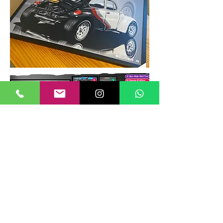
TAMANHOS DE QUADROS
Nossos quadros possuem até 6
tamanhos padrões, que foram definidos
para permitir diversos tipos de