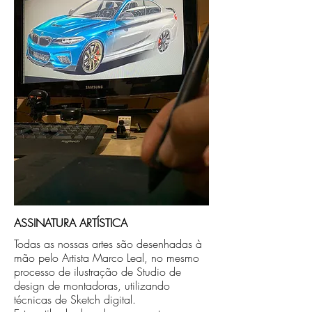
no endereço que nos for informado na
compra ou disponibilizaremos para retirada
caso seja sua opção de compra.
ASSINATURA ARTÍSTICA
Todas as nossas artes são desenhadas à
mão pelo Artista Marco Leal, no mesmo
processo de ilustração de Studio de
design de montadoras, utilizando
técnicas de Sketch digital.