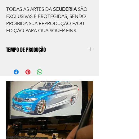
TODAS AS ARTES DA
SCUDERIIA
SÃO
EXCLUSIVAS E PROTEGIDAS, SENDO
PROIBIDA SUA REPRODUÇÃO E/OU
EDIÇÃO PARA QUAISQUER FINS.
TEMPO DE PRODUÇÃO
O prazo de produção do quadro é de
aprox. 5 dias úteis, após a confirmação de
compra.
Após a produçao, seguimos com o envio
no endereço que nos for informado na
compra ou disponibilizaremos para retirada
caso seja sua opção de compra.