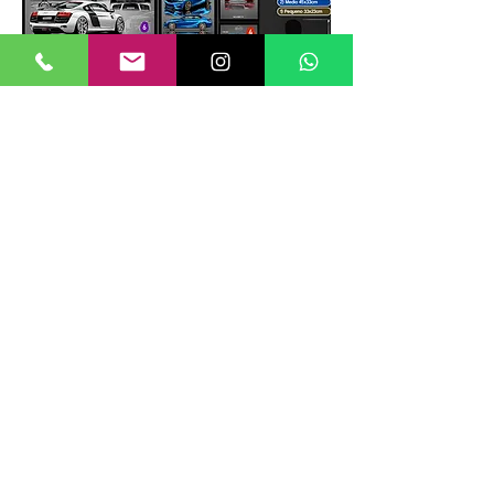
TAMANHOS DE QUADROS
Nossos quadros possuem até 6
tamanhos padrões, que foram definidos
para permitir diversos tipos de
composições de layout no estilo
GALERIIA.
Dica: ao escolher montar uma GALERIIA
como no exemplo ao lado, considere
misturar tamanhos e orientações (vertical
e horizontal) além de estilos de arte e
cores diferentes, dessa forma cria-se um
mosaico de vários estilos diferentes que