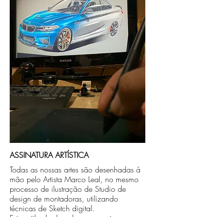
no endereço que nos for informado na
compra ou disponibilizaremos para retirada
caso seja sua opção de compra.
ASSINATURA ARTÍSTICA
Todas as nossas artes são desenhadas à
mão pelo Artista Marco Leal, no mesmo
processo de ilustração de Studio de
design de montadoras, utilizando
técnicas de Sketch digital.