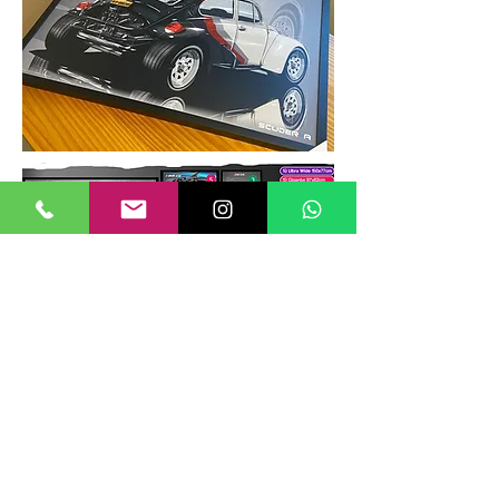
TAMANHOS DE QUADROS
Nossos quadros possuem até 6
tamanhos padrões, que foram definidos
para permitir diversos tipos de