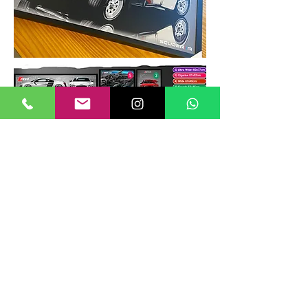
TAMANHOS DE QUADROS
Nossos quadros possuem até 6
tamanhos padrões, que foram definidos
para permitir diversos tipos de
composições de layout no estilo
GALERIIA.