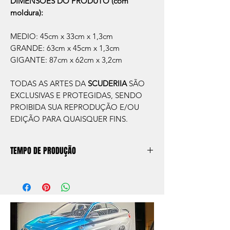
DIMENSÕES DO PRODUTO (com
moldura):
MEDIO: 45cm x 33cm x 1,3cm
GRANDE: 63cm x 45cm x 1,3cm
GIGANTE: 87cm x 62cm x 3,2cm
TODAS AS ARTES DA
SCUDERIIA
SÃO
EXCLUSIVAS E PROTEGIDAS, SENDO
PROIBIDA SUA REPRODUÇÃO E/OU
EDIÇÃO PARA QUAISQUER FINS.
TEMPO DE PRODUÇÃO
O prazo de produção do quadro é de
aprox. 5 dias úteis, após a confirmação de
compra.
Após a produçao, seguimos com o envio
no endereço que nos for informado na
compra ou disponibilizaremos para retirada