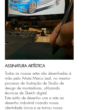
caso seja sua opção de compra.
ASSINATURA ARTÍSTICA
Todas as nossas artes são desenhadas à
mão pelo Artista Marco Leal, no mesmo
processo de ilustração de Studio de
design de montadoras, utilizando
técnicas de Sketch digital.
Este estilo de desenho une a arte ao
desenho industrial criando nossa
identidade única e se tornou nossa