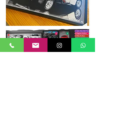
TAMANHOS DE QUADROS
Nossos quadros possuem até 6
tamanhos padrões, que foram definidos
para permitir diversos tipos de
composições de layout no estilo
GALERIIA.