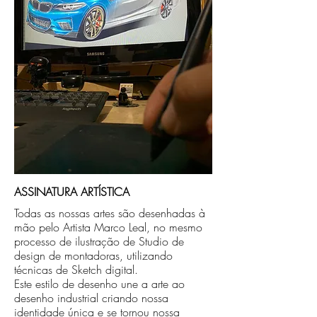
caso seja sua opção de compra.
ASSINATURA ARTÍSTICA
Todas as nossas artes são desenhadas à
mão pelo Artista Marco Leal, no mesmo
processo de ilustração de Studio de
design de montadoras, utilizando
técnicas de Sketch digital.
Este estilo de desenho une a arte ao
desenho industrial criando nossa
identidade única e se tornou nossa