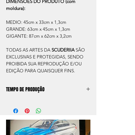
DIMENSÕES DO PRODUTO (com
moldura):
MEDIO: 45cm x 33cm x 1,3cm
GRANDE: 63cm x 45cm x 1,3cm
GIGANTE: 87cm x 62cm x 3,2cm
TODAS AS ARTES DA
SCUDERIIA
SÃO
EXCLUSIVAS E PROTEGIDAS, SENDO
PROIBIDA SUA REPRODUÇÃO E/OU
EDIÇÃO PARA QUAISQUER FINS.
TEMPO DE PRODUÇÃO
O prazo de produção do quadro é de
aprox. 5 dias úteis, após a confirmação de
compra.
Após a produçao, seguimos com o envio
no endereço que nos for informado na
compra ou disponibilizaremos para retirada