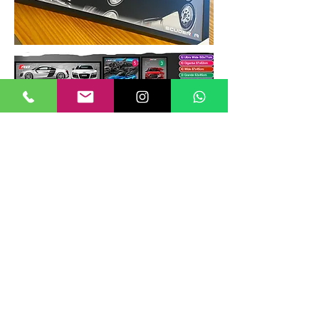
TAMANHOS DE QUADROS
Nossos quadros possuem até 6
tamanhos padrões, que foram definidos
para permitir diversos tipos de
composições de layout no estilo
GALERIIA.