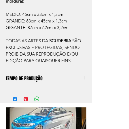
moldura):
MEDIO: 45cm x 33cm x 1,3cm
GRANDE: 63cm x 45cm x 1,3cm
GIGANTE: 87cm x 62cm x 3,2cm
TODAS AS ARTES DA
SCUDERIIA
SÃO
EXCLUSIVAS E PROTEGIDAS, SENDO
PROIBIDA SUA REPRODUÇÃO E/OU
EDIÇÃO PARA QUAISQUER FINS.
TEMPO DE PRODUÇÃO
O prazo de produção do quadro é de
aprox. 5 dias úteis, após a confirmação de
compra.
Após a produçao, seguimos com o envio
no endereço que nos for informado na
compra ou disponibilizaremos para retirada
caso seja sua opção de compra.