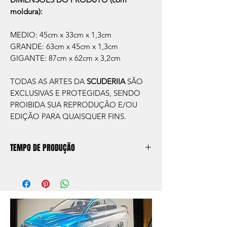
moldura):
MEDIO: 45cm x 33cm x 1,3cm
GRANDE: 63cm x 45cm x 1,3cm
GIGANTE: 87cm x 62cm x 3,2cm
TODAS AS ARTES DA
SCUDERIIA
SÃO
EXCLUSIVAS E PROTEGIDAS, SENDO
PROIBIDA SUA REPRODUÇÃO E/OU
EDIÇÃO PARA QUAISQUER FINS.
TEMPO DE PRODUÇÃO
O prazo de produção do quadro é de
aprox. 5 dias úteis, após a confirmação de
compra.
Após a produçao, seguimos com o envio
no endereço que nos for informado na
compra ou disponibilizaremos para retirada