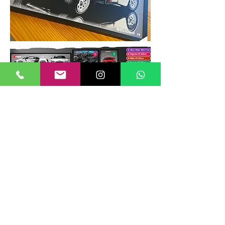
TAMANHOS DE QUADROS
Nossos quadros possuem até 6
tamanhos padrões, que foram definidos
para permitir diversos tipos de
composições de layout no estilo
GALERIIA.