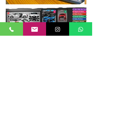
TAMANHOS DE QUADROS
Nossos quadros possuem até 6
tamanhos padrões, que foram definidos
para permitir diversos tipos de
composições de layout no estilo
GALERIIA.
Dica: ao escolher montar uma GALERIIA
como no exemplo ao lado, considere
misturar tamanhos e orientações (vertical