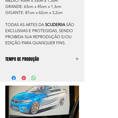
MEDIO: 45cm x 33cm x 1,3cm
GRANDE: 63cm x 45cm x 1,3cm
GIGANTE: 87cm x 62cm x 3,2cm
TODAS AS ARTES DA
SCUDERIIA
SÃO
EXCLUSIVAS E PROTEGIDAS, SENDO
PROIBIDA SUA REPRODUÇÃO E/OU
EDIÇÃO PARA QUAISQUER FINS.
TEMPO DE PRODUÇÃO
O prazo de produção do quadro é de
aprox. 5 dias úteis, após a confirmação de
compra.
Após a produçao, seguimos com o envio
no endereço que nos for informado na
compra ou disponibilizaremos para retirada
caso seja sua opção de compra.