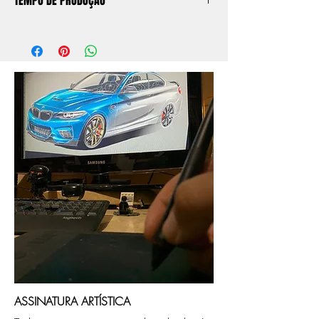
TEMPO DE PRODUÇÃO
O prazo de produção do quadro é de
aprox. 5 dias úteis, após a confirmação de
compra.
Após a produçao, seguimos com o envio
no endereço que nos for informado na
compra ou disponibilizaremos para retirada
caso seja sua opção de compra.
ASSINATURA ARTÍSTICA