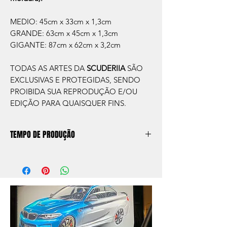
MEDIO: 45cm x 33cm x 1,3cm
GRANDE: 63cm x 45cm x 1,3cm
GIGANTE: 87cm x 62cm x 3,2cm
TODAS AS ARTES DA
SCUDERIIA
SÃO
EXCLUSIVAS E PROTEGIDAS, SENDO
PROIBIDA SUA REPRODUÇÃO E/OU
EDIÇÃO PARA QUAISQUER FINS.
TEMPO DE PRODUÇÃO
O prazo de produção do quadro é de
aprox. 5 dias úteis, após a confirmação de
compra.
Após a produçao, seguimos com o envio
no endereço que nos for informado na
compra ou disponibilizaremos para retirada
caso seja sua opção de compra.