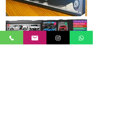
TAMANHOS DE QUADROS
Nossos quadros possuem até 6
tamanhos padrões, que foram definidos
para permitir diversos tipos de
composições de layout no estilo
GALERIIA.
Dica: ao escolher montar uma GALERIIA