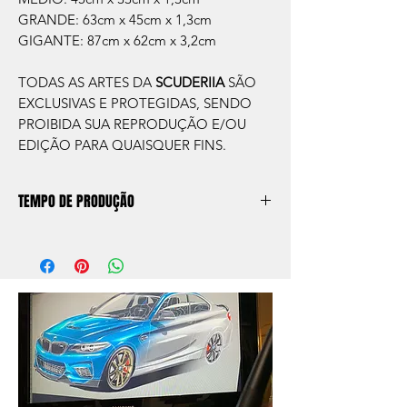
GRANDE: 63cm x 45cm x 1,3cm
GIGANTE: 87cm x 62cm x 3,2cm
TODAS AS ARTES DA
SCUDERIIA
SÃO
EXCLUSIVAS E PROTEGIDAS, SENDO
PROIBIDA SUA REPRODUÇÃO E/OU
EDIÇÃO PARA QUAISQUER FINS.
TEMPO DE PRODUÇÃO
O prazo de produção do quadro é de
aprox. 5 dias úteis, após a confirmação de
compra.
Após a produçao, seguimos com o envio
no endereço que nos for informado na
compra ou disponibilizaremos para retirada
caso seja sua opção de compra.