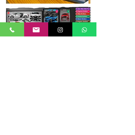
TAMANHOS DE QUADROS
Nossos quadros possuem até 6
tamanhos padrões, que foram definidos
para permitir diversos tipos de
composições de layout no estilo
GALERIIA.
Dica: ao escolher montar uma GALERIIA
como no exemplo ao lado, considere
misturar tamanhos e orientações (vertical