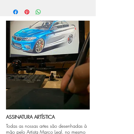
O prazo de produção do quadro é de
aprox. 5 dias úteis, após a confirmação de
compra.
Após a produçao, seguimos com o envio
no endereço que nos for informado na
compra ou disponibilizaremos para retirada
caso seja sua opção de compra.
ASSINATURA ARTÍSTICA
Todas as nossas artes são desenhadas à
mão pelo Artista Marco Leal, no mesmo