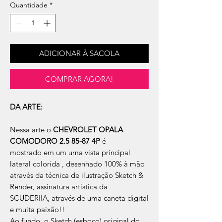
Quantidade
*
ADICIONAR À SACOLA
COMPRAR AGORA!
DA ARTE:
Nessa arte o
CHEVROLET OPALA
COMODORO 2.5 85-87 4P
é
mostrado em um uma vista principal
lateral colorida , desenhado 100% à mão
através da técnica de ilustração Sketch &
Render, assinatura artística da
SCUDERIIA, através de uma caneta digital
e muita paixão!!
Ao fundo, o Sketch (esboço) original do