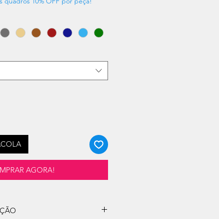
s quadros 10% OFF por peça!
ACOLA
MPRAR AGORA!
UÇÃO