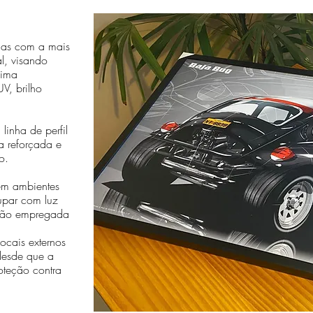
das com a mais
al, visando
sima
V, brilho
linha de perfil
a reforçada e
o.
em ambientes
cupar com luz
essão empregada
cais externos
desde que a
oteção contra