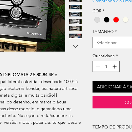
Comprando 2 ou mai
COR
*
TAMANHO
*
Selecionar
Quantidade
*
DIPLOMATA 2.5 80-84 4P
é
pal lateral colorida , desenhado 100% à
ADICIONAR À S
ção Sketch & Render, assinatura artística
neta digital e muita paixão!!
ginal do desenho, em marca d'água
CO
inhas desse modelo, e garantindo uma
actante. Na seção direita/superior as
te, versão, motor, potência, torque, peso e
TEMPO DE PROD