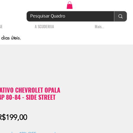
Login | Cadastre-se
GE
A SCUDERIIA
Mais...
ias úteis.
TIVO CHEVROLET OPALA
P 80-84 - SIDE STREET
Preço
R$199,00
promocional