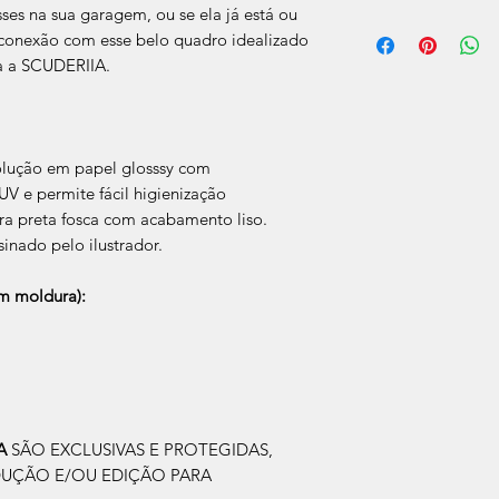
ses na sua garagem, ou se ela já está ou
O prazo de produção
a conexão com esse belo quadro idealizado
úteis, após a confir
a a SCUDERIIA.
Após a produçao, s
que nos for informad
para retirada caso s
olução em papel glosssy com
V e permite fácil higienização
a preta fosca com acabamento liso.
sinado pelo ilustrador.
 moldura):
IA
SÃO EXCLUSIVAS E PROTEGIDAS,
DUÇÃO E/OU EDIÇÃO PARA