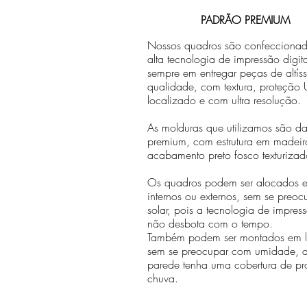
PADRÃO PREMIUM
Nossos quadros são confecciona
alta tecnologia de impressão digit
sempre em entregar peças de altís
qualidade, com textura, proteção U
localizado e com ultra resolução.
As molduras que utilizamos são da 
premium, com estrutura em madeir
acabamento preto fosco texturizad
Os quadros podem ser alocados 
internos ou externos, sem se preo
solar, pois a tecnologia de impr
não desbota com o tempo.
Também podem ser montados em lo
sem se preocupar com umidade, 
parede tenha uma cobertura de pr
chuva.