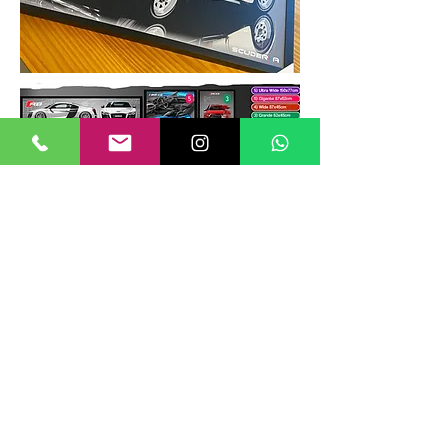
TAMANHOS DE QUADROS
Nossos quadros possuem até 6
tamanhos padrões, que foram definidos
para permitir diversos tipos de
composições de layout no estilo
GALERIIA.