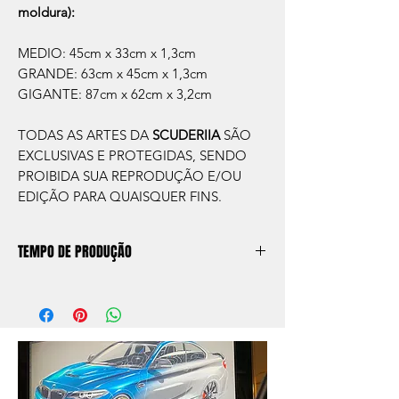
moldura):
MEDIO: 45cm x 33cm x 1,3cm
GRANDE: 63cm x 45cm x 1,3cm
GIGANTE: 87cm x 62cm x 3,2cm
TODAS AS ARTES DA
SCUDERIIA
SÃO
EXCLUSIVAS E PROTEGIDAS, SENDO
PROIBIDA SUA REPRODUÇÃO E/OU
EDIÇÃO PARA QUAISQUER FINS.
TEMPO DE PRODUÇÃO
O prazo de produção do quadro é de
aprox. 5 dias úteis, após a confirmação de
compra.
Após a produçao, seguimos com o envio
no endereço que nos for informado na
compra ou disponibilizaremos para retirada
caso seja sua opção de compra.