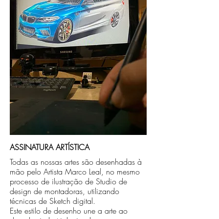
no endereço que nos for informado na
compra ou disponibilizaremos para retirada
caso seja sua opção de compra.
ASSINATURA ARTÍSTICA
Todas as nossas artes são desenhadas à
mão pelo Artista Marco Leal, no mesmo
processo de ilustração de Studio de
design de montadoras, utilizando
técnicas de Sketch digital.
Este estilo de desenho une a arte ao