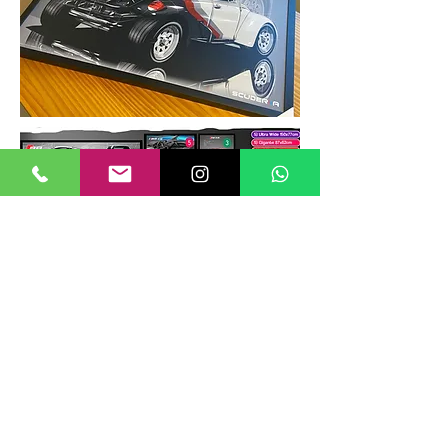
TAMANHOS DE QUADROS
Nossos quadros possuem até 6
tamanhos padrões, que foram definidos
para permitir diversos tipos de
composições de layout no estilo