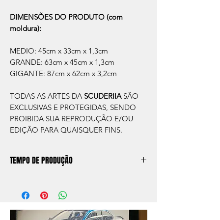
DIMENSÕES DO PRODUTO (com
moldura):
MEDIO: 45cm x 33cm x 1,3cm
GRANDE: 63cm x 45cm x 1,3cm
GIGANTE: 87cm x 62cm x 3,2cm
TODAS AS ARTES DA
SCUDERIIA
SÃO
EXCLUSIVAS E PROTEGIDAS, SENDO
PROIBIDA SUA REPRODUÇÃO E/OU
EDIÇÃO PARA QUAISQUER FINS.
TEMPO DE PRODUÇÃO
O prazo de produção do quadro é de
aprox. 5 dias úteis, após a confirmação de
compra.
Após a produçao, seguimos com o envio