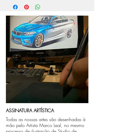
aprox. 5 dias úteis, após a confirmação de
compra.
Após a produçao, seguimos com o envio
no endereço que nos for informado na
compra ou disponibilizaremos para retirada
caso seja sua opção de compra.
ASSINATURA ARTÍSTICA
Todas as nossas artes são desenhadas à
mão pelo Artista Marco Leal, no mesmo
processo de ilustração de Studio de