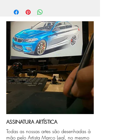
O prazo de produção do quadro é de
aprox. 5 dias úteis, após a confirmação de
compra.
Após a produçao, seguimos com o envio
no endereço que nos for informado na
compra ou disponibilizaremos para retirada
caso seja sua opção de compra.
ASSINATURA ARTÍSTICA
Todas as nossas artes são desenhadas à
mão pelo Artista Marco Leal, no mesmo