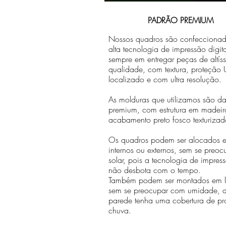
PADRÃO PREMIUM
Nossos quadros são confecciona
alta tecnologia de impressão digit
sempre em entregar peças de altís
qualidade, com textura, proteção U
localizado e com ultra resolução.
As molduras que utilizamos são da 
premium, com estrutura em madeir
acabamento preto fosco texturizad
Os quadros podem ser alocados 
internos ou externos, sem se preo
solar, pois a tecnologia de impr
não desbota com o tempo.
Também podem ser montados em lo
sem se preocupar com umidade, 
parede tenha uma cobertura de pr
chuva.