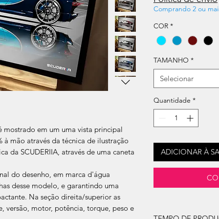
Comprando 2 ou mai
COR
*
TAMANHO
*
Selecionar
Quantidade
*
 mostrado em um uma vista principal
% à mão através da técnica de ilustração
stica da SCUDERIIA, através de uma caneta
ADICIONAR À S
ginal do desenho, em marca d'água
CO
inhas desse modelo, e garantindo uma
actante. Na seção direita/superior as
te, versão, motor, potência, torque, peso e
TEMPO DE PROD