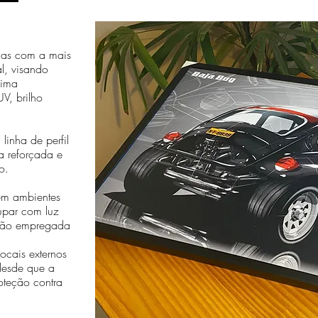
das com a mais
al, visando
sima
V, brilho
linha de perfil
a reforçada e
o.
em ambientes
cupar com luz
essão empregada
cais externos
desde que a
oteção contra