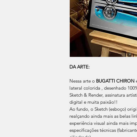
DA ARTE:
Nessa arte o
BUGATTI CHIRON
é
lateral colorida , desenhado 100
Sketch & Render, assinatura artí
digital e muita paixão!!
Ao fundo, o Sketch (esboço) ori
realçando ainda mais as belas l
experiência visual ainda mais imp
especificações técnicas (fabrican