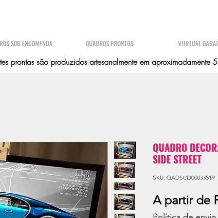
ROS SOB ENCOMENDA
QUADROS PRONTOS
VIIRTUAL GARA
es prontas são produzidos artesanalmente em aproximadamente 5 d
QUADRO DECORA
SIDE STREET
SKU: QADSCD00033519
A partir de
Política de envio