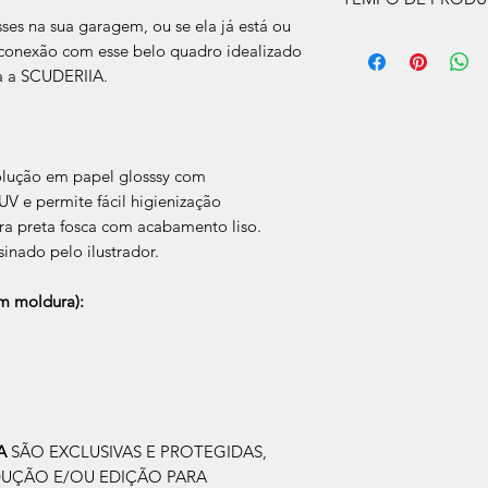
ses na sua garagem, ou se ela já está ou
O prazo de produção
a conexão com esse belo quadro idealizado
úteis, após a confir
a a SCUDERIIA.
Após a produçao, s
que nos for informad
para retirada caso s
olução em papel glosssy com
V e permite fácil higienização
a preta fosca com acabamento liso.
sinado pelo ilustrador.
 moldura):
IA
SÃO EXCLUSIVAS E PROTEGIDAS,
DUÇÃO E/OU EDIÇÃO PARA