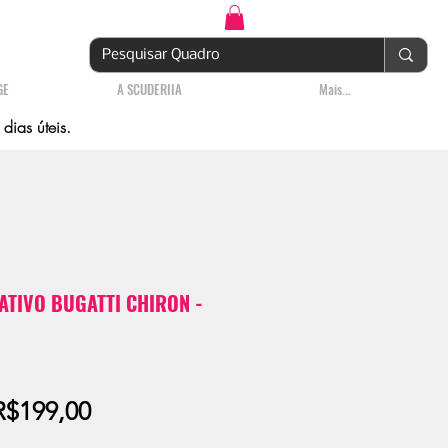
Login | Cadastre-se
GE
A SCUDERIIA
Mais...
ias úteis.
TIVO BUGATTI CHIRON -
Preço
R$199,00
promocional