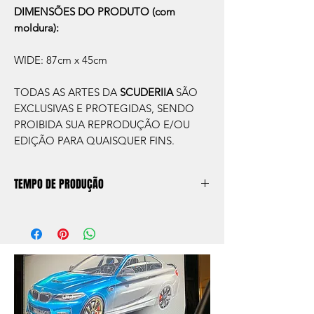
DIMENSÕES DO PRODUTO (com
moldura):
WIDE: 87cm x 45cm
TODAS AS ARTES DA
SCUDERIIA
SÃO
EXCLUSIVAS E PROTEGIDAS, SENDO
PROIBIDA SUA REPRODUÇÃO E/OU
EDIÇÃO PARA QUAISQUER FINS.
TEMPO DE PRODUÇÃO
O prazo de produção do quadro é de
aprox. 5 dias úteis, após a confirmação de
compra.
Após a produçao, seguimos com o envio
no endereço que nos for informado na
compra ou disponibilizaremos para retirada
caso seja sua opção de compra.