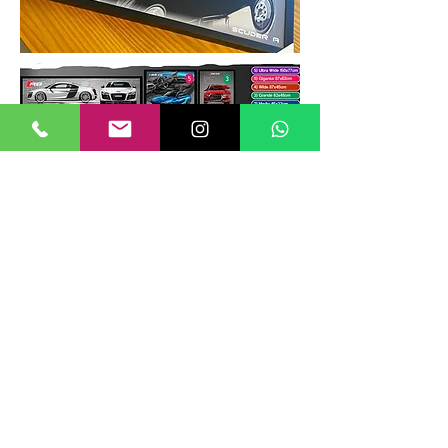
TAMANHOS DE QUADROS
Nossos quadros possuem até 6
tamanhos padrões, que foram definidos
para permitir diversos tipos de
composições de layout no estilo
GALERIIA.
Dica: ao escolher montar uma GALERIIA