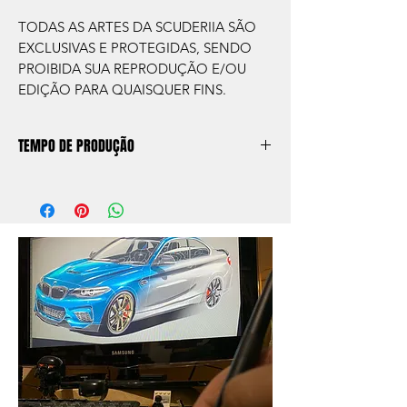
TODAS AS ARTES DA SCUDERIIA SÃO
EXCLUSIVAS E PROTEGIDAS, SENDO
PROIBIDA SUA REPRODUÇÃO E/OU
EDIÇÃO PARA QUAISQUER FINS.
TEMPO DE PRODUÇÃO
O prazo de produção do quadro é de
aprox. 5 dias úteis, após a confirmação de
compra.
Após a produçao, seguimos com o envio
no endereço que nos for informado na
compra ou disponibilizaremos para retirada
caso seja sua opção de compra.