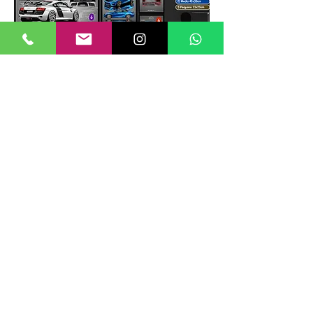
TAMANHOS DE QUADROS
Nossos quadros possuem até 6
tamanhos padrões, que foram definidos
para permitir diversos tipos de
composições de layout no estilo
GALERIIA.
Dica: ao escolher montar uma GALERIIA
como no exemplo ao lado, considere
misturar tamanhos e orientações (vertical
e horizontal) além de estilos de arte e
cores diferentes, dessa forma cria-se um
mosaico de vários estilos diferentes que