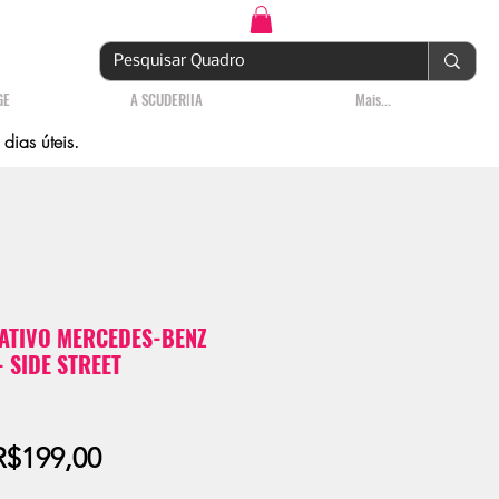
Login | Cadastre-se
GE
A SCUDERIIA
Mais...
ias úteis.
ATIVO MERCEDES-BENZ
 SIDE STREET
Preço
R$199,00
promocional