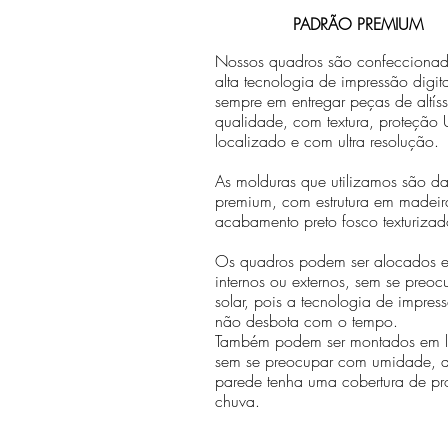
PADRÃO PREMIUM
Nossos quadros são confecciona
alta tecnologia de impressão digit
sempre em entregar peças de altís
qualidade, com textura, proteção U
localizado e com ultra resolução.
As molduras que utilizamos são da 
premium, com estrutura em madeir
acabamento preto fosco texturizad
Os quadros podem ser alocados 
internos ou externos, sem se preo
solar, pois a tecnologia de impr
não desbota com o tempo.
Também podem ser montados em lo
sem se preocupar com umidade, 
parede tenha uma cobertura de pr
chuva.