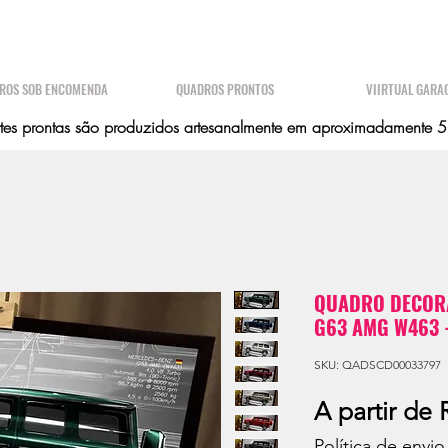
ROS SOB ENCOMENDA
QUADROS PRONTOS
VIIRTUAL GARA
es prontas são produzidos artesanalmente em aproximadamente 5 d
QUADRO DECOR
G63 AMG W463 -
SKU: QADSCD00033797
A partir de
Política de envio