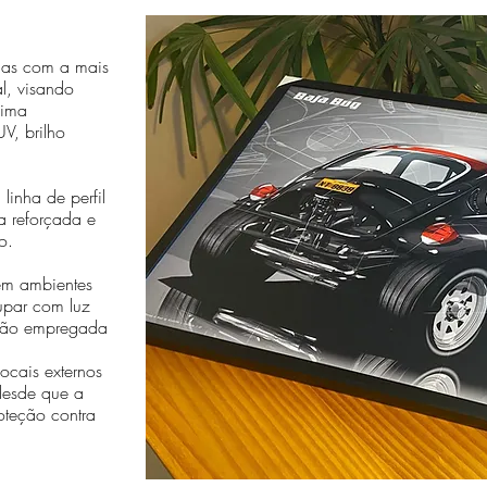
das com a mais
al, visando
sima
V, brilho
linha de perfil
a reforçada e
o.
em ambientes
cupar com luz
essão empregada
cais externos
desde que a
oteção contra