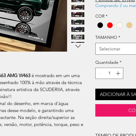
Comprando 2 ou mai
COR
*
TAMANHO
*
Selecionar
Quantidade
*
G63 AMG W463
é mostrado em um uma
, desenhado 100% à mão através da técnica
sinatura artística da SCUDERIIA, através
ADICIONAR À S
ixão!!
ginal do desenho, em marca d'água
CO
inhas desse modelo, e garantindo uma
actante. Na seção direita/superior as
te, versão, motor, potência, torque, peso e
TEMPO DE PROD