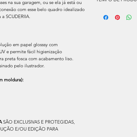
ses na sua garagem, ou se ela já está ou
a conexão com esse belo quadro idealizado
O prazo de produção
a a SCUDERIIA.
úteis, após a confir
Após a produçao, s
que nos for informad
para retirada caso s
olução em papel glosssy com
V e permite fácil higienização
a preta fosca com acabamento liso.
sinado pelo ilustrador.
 moldura):
IA
SÃO EXCLUSIVAS E PROTEGIDAS,
DUÇÃO E/OU EDIÇÃO PARA