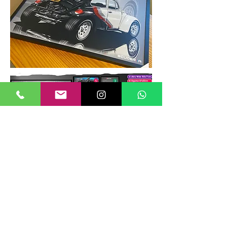
TAMANHOS DE QUADROS
Nossos quadros possuem até 6
tamanhos padrões, que foram definidos
para permitir diversos tipos de