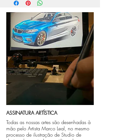
compra.
Após a produçao, seguimos com o envio
no endereço que nos for informado na
compra ou disponibilizaremos para retirada
caso seja sua opção de compra.
ASSINATURA ARTÍSTICA
Todas as nossas artes são desenhadas à
mão pelo Artista Marco Leal, no mesmo
processo de ilustração de Studio de